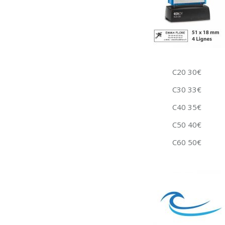
C20 30€
C30 33€
C40 35€
C50 40€
C60 50€