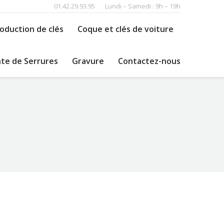
01.42.29.93.95
Lundi – Samedi : 9h – 19h
oduction de clés
Coque et clés de voiture
te de Serrures
Gravure
Contactez-nous