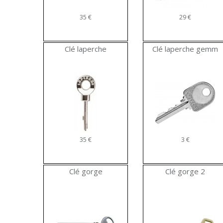
35 €
29 €
Clé laperche
Clé laperche gemm
35 €
3 €
Clé gorge
Clé gorge 2