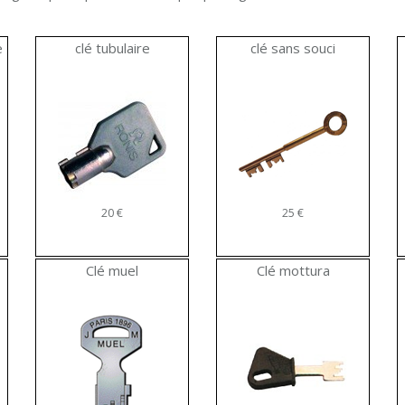
e
clé tubulaire
clé sans souci
20 €
25 €
Clé muel
Clé mottura