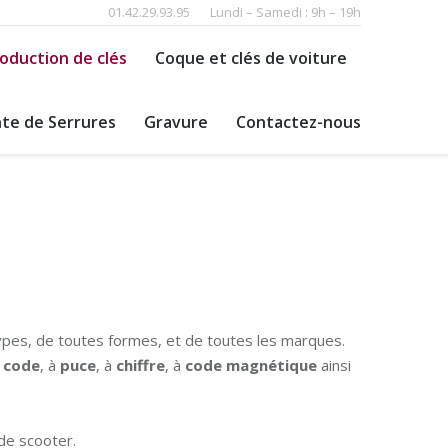
01.42.29.93.95
Lundi – Samedi : 9h – 19h
oduction de clés
Coque et clés de voiture
te de Serrures
Gravure
Contactez-nous
pes, de toutes formes, et de toutes les marques.
code
, à
puce
, à
chiffre
, à
code
magnétique
ainsi
 de scooter.