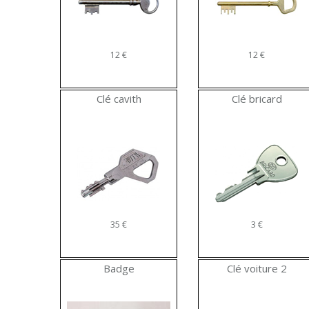
12 €
12 €
Clé cavith
Clé bricard
35 €
3 €
Badge
Clé voiture 2