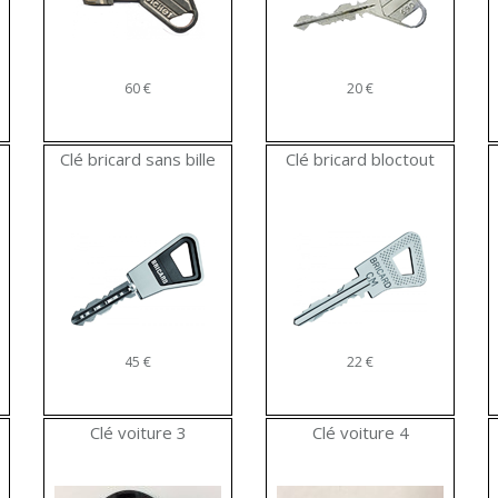
60 €
20 €
Clé bricard sans bille
Clé bricard bloctout
45 €
22 €
Clé voiture 3
Clé voiture 4