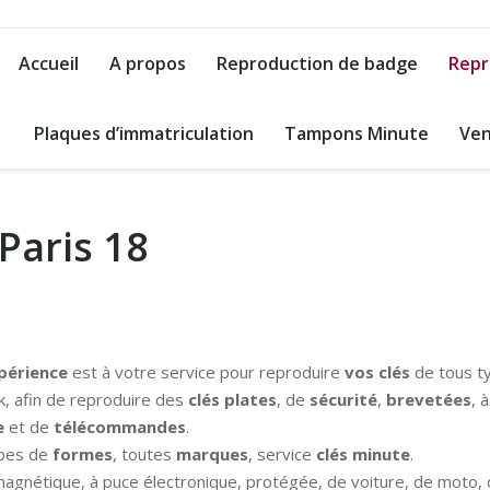
Accueil
A propos
Reproduction de badge
Repr
Plaques d’immatriculation
Tampons Minute
Ven
Paris 18
périence
est à votre service pour reproduire
vos clés
de tous ty
k, afin de reproduire des
clés plates
, de
sécurité
,
brevetées
, à
e
et de
télécommandes
.
ypes de
formes
, toutes
marques
, service
clés minute
.
, magnétique, à puce électronique, protégée, de voiture, de moto,