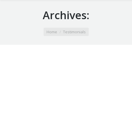
Archives:
You are here:
Home
Testimonials
Mauris id vestibulum massa elis nisl, tincidunt eget
volutpat quis, porta sit amet est. Pellen tesque solli
citudin velit vel molestie.
George Green
web designer
Lorem asuis et aliquet mi. Morbi ac felis quis enim