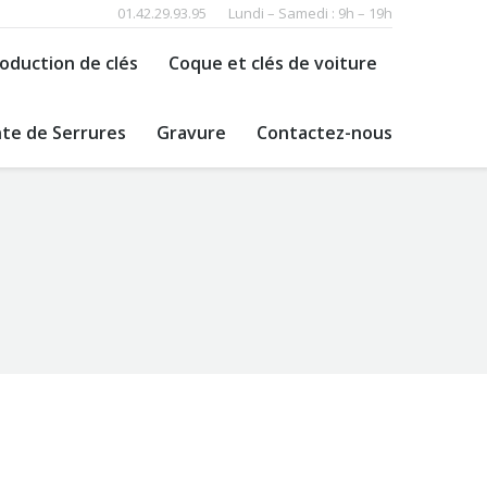
01.42.29.93.95
Lundi – Samedi : 9h – 19h
oduction de clés
Coque et clés de voiture
te de Serrures
Gravure
Contactez-nous