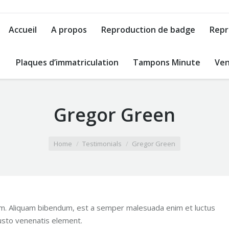
Accueil
A propos
Reproduction de badge
Repr
Plaques d’immatriculation
Tampons Minute
Ven
Gregor Green
Home
Testimonials
Gregor Green
psum. Aliquam bibendum, est a semper malesuada enim et luctus
 justo venenatis element.